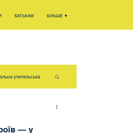
И
БАТЬКАМ
БІЛЬШЕ ▼
альна учительська
TEM/STEAM
сіб життя
роїв — у