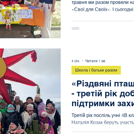
травня ми разом провели н
«Свої для Своїх». І сьогодні
дякуємо кожному, хто долуч
події! У такі дні серце пер
за нашу шкільну родину. Ми
разом — ми єдині, міцні та
ваші палаючі очі, ваші над
допомогти, розумієш: для н
нічого неможливого! Ви
4 січ.
Читати 1 хв
Школа і батьки разом
«Різдвяні пта
- третій рік до
підтримки зах
України
Третій рік поспіль учні 4В к
Наталія Козак беруть участь 
Вони колядують й збирають 