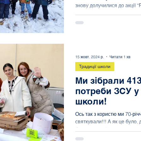
знову долучилися до акції “
святкові дні наші маленькі...
15 жовт. 2024 р.
Читати 1 хв
Традиції школи
Ми зібрали 413
потреби ЗСУ у 
школи!
Ось так з користю ми 70-рі
святкували!!! А як це було,
Дякуємо за підтримку нашого