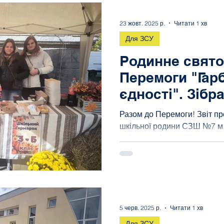
Попереду Свято Святого Ми
щоб разом
23 жовт. 2025 р.
Читати 1 хв
Для ЗСУ
Родинне свято
Перемоги "Гар
єдності". Зібр
тис.грн. для З
Разом до Перемоги! Звіт пр
шкільної родини СЗШ №7 м
шкільна спільнота провела 
під час якого зібрала 402 00
звітуємо, як саме використ
гривня стала підтримкою д
наш внесок — це реальна д
нашу землю Ми пишаємось 
5 черв. 2025 р.
Читати 1 хв
батьками та рідними, які сл
підтримуємо їх! Завдяки в
Для ЗСУ