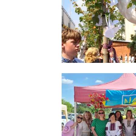
Бібліотека
PROпрофесії