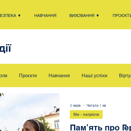
БЕЗПЕКА ▼
НАВЧАННЯ
ВИХОВАННЯ ▼
ПРОЄКТ
дії
коли
Проєкти
Навчання
Наші успіхи
Вірту
Самоврядування
Милосердя
Ні насильству!
S
3 черв.
Читати 1 хв
Ми - патріоти
- патріоти
Війна
LvivSchoolQuiz
Здоровий спо
Пам’ять про Ге