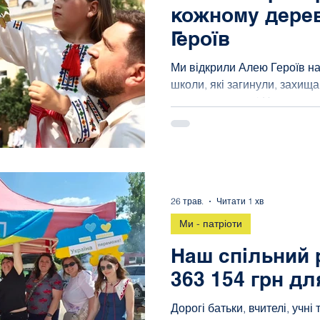
кожному дерев
Героїв
Школа Дозвілля
Для ЗСУ
Ми відкрили Алею Героїв на
школи, які загинули, захищ
кожен наш день! На терито
особливий простір для вшан
які поклали життя за Україн
відтепер ростимуть на тери
неймовірної сили духу Захи
невичерпної вдячності до н
26 трав.
Читати 1 хв
металевий жетон із QR-кодо
прочитати про Героя більше
Ми - патріоти
Наш спільний 
363 154 грн дл
Дорогі батьки, вчителі, учні