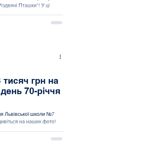
Різдвяні Пташки”! У ці
 тисяч грн на
день 70-річчя
ччя Львівської школи №7
 дивіться на наших фото!
...