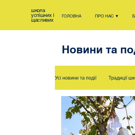
школа
успішних і
ГОЛОВНА
ПРО НАС ▼
щасливих
Новини та по
Усі новини та події
Традиції ш
Оголошення
Спорт
Школа і батьки разом
Ми 