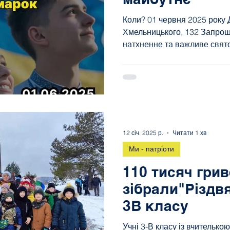
Коли? 01 червня 2025 року Де? Школа №7, вул. Б.
Хмельницького, 132 Запрош
натхненне та важливе свя
12 січ. 2025 р.
Читати 1 хв
Ми - патріоти
110 тисяч гри
зібрали"Різдвя
3В класу
Учні 3-В класу із вчителько