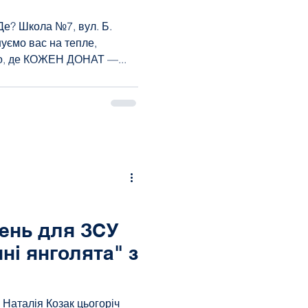
уємо вас на тепле,
то, де КОЖЕН ДОНАТ —...
вень для ЗСУ
ні янголята" з
ю Наталія Козак цьогоріч