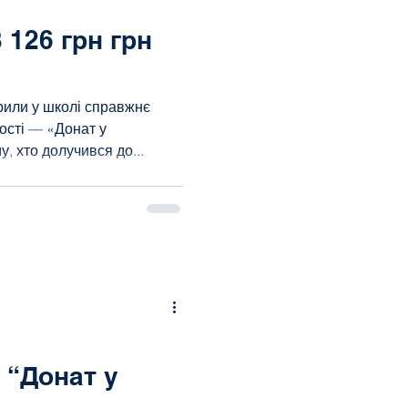
 126 грн грн
рили у школі справжнє
ості — «Донат у
, хто долучився до...
 “Донат у