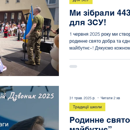
Ми зібрали 443
для ЗСУ!
1 червня 2025 року ми ство
родинне свято добра та єдн
майбутнє»! Дякуємо кожному
31 трав. 2025 р.
Читати 2 хв
Традиції школи
Родинне свято
майбутнє”