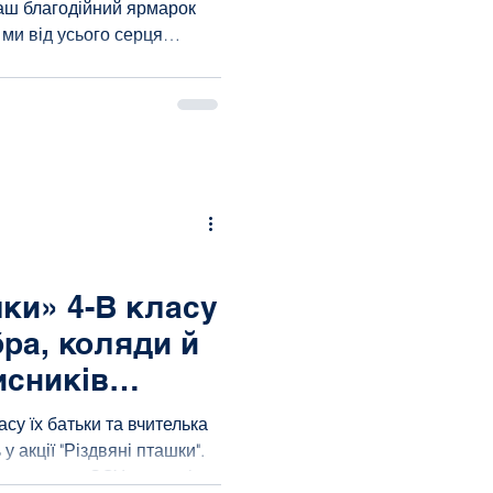
аш благодійний ярмарок
 ми від усього серця
ився до цієї неймовірної
еповнює неймовірна гордість
 знову довели, що коли ми
 непереможні. Коли бачиш
зусилля та щире бажання
ашої спільноти немає
шки» 4-В класу
бра, коляди й
исників
ласу їх батьки та вчителька
у акції "Різдвяні пташки".
кошти для ЗСУ, цьогоріч