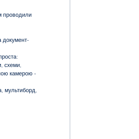
ям проводили 
а документ-
проста:
ною камерою - 
а, мультиборд, 