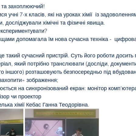
й та захоплюючий!
я учні 7-х класів, які на уроках хімії  із задоволенн
Школа Дозвілля
Для ЗСУ
, досліджували хімічні та фізичні явища. 
експериментувати? 
ищами допомагала їм нова сучасна техніка -  цифров
е такий сучасний пристрій. Суть його роботи досить 
ато іншого) розташовують безпосередньо під вбудова
захопити» зображення;
люється на синхронізований екран: монітор комп'ютер
ізор чи проектор
лька хімії Кебас Ганна Теодорівна.