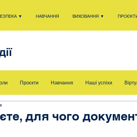
БЕЗПЕКА ▼
НАВЧАННЯ
ВИХОВАННЯ ▼
ПРОЄКТ
дії
коли
Проєкти
Навчання
Наші успіхи
Вірту
в
Самоврядування
Милосердя
Ні насильству!
S
єте, для чого докумен
?
- патріоти
Війна
LvivSchoolQuiz
Здоровий спо