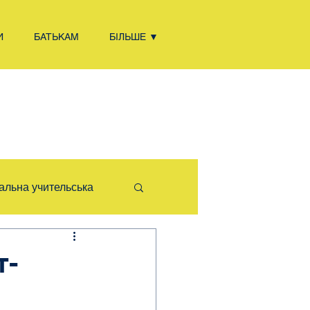
И
БАТЬКАМ
БІЛЬШЕ ▼
альна учительська
TEM/STEAM
т-
сіб життя