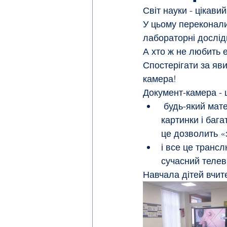
Світ науки - цікави
У цьому переконалис
Бібліотека
PROпрофесії
лабораторні досліди
А хто ж не любить 
Спостерігати за яв
камера!
Документ-камера - ц
 будь-який матеріал, який потрібно транслювати (досліди, документи, схеми, 
картинки і баг
це дозволить «
і все це транс
сучасний телев
Навчала дітей вчите