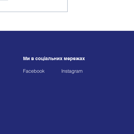
 педагог — серед
ращих у Львові!
Ми в соціальних мережах
Facebook
Instagram