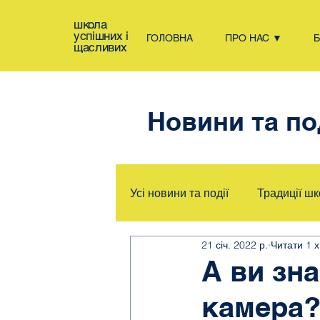
школа
успішних і
ГОЛОВНА
ПРО НАС ▼
щасливих
Новини та по
Усі новини та події
Традиції ш
21 січ. 2022 р.
Читати 1 х
Оголошення
Спорт
А ви зна
камера
Школа і батьки разом
Ми 