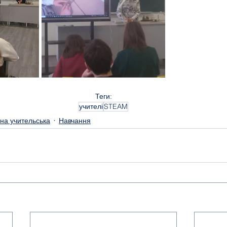
Теги:
учителі
STEAM
ьна учительська
Навчання