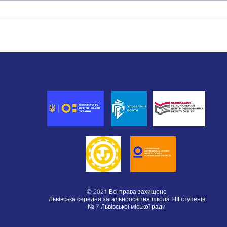
Наші учениці — серед
Наш
лідерів «Зимової шкільної
найк
дебатної ліги»
© 2021 Всі права захищено
Львівська середня загальноосвітня школа І-ІІІ ступенів
№ 7 Львівської міської ради