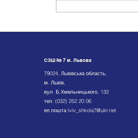
Червона доріжка для
найкращих: день наших
зірок!
СЗШ № 7 м. Львова
79024, Львівська область,
м. Львів,
вул. Б.Хмельницького, 132
тел. (032) 252 20 06
ел.пошта
lviv_shkola7@ukr.net