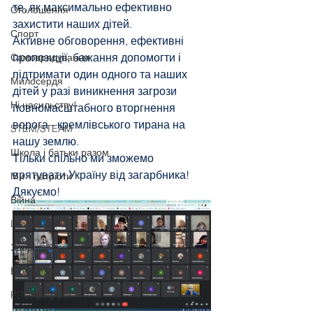
те, як максимально ефективно 
Оголошення
захистити наших дітей. 
Спорт
Активне обговорення, ефективні 
пропозиції, бажання допомогти і 
Самоврядування
підтримати один одного та наших 
Милосердя
дітей у разі виникнення загрози 
Ні насильству!
повномасштабного вторгнення 
ворога - кремлівського тирана на 
STEM/STEAM
нашу землю.
Школа і батьки разом
Тільки спільно ми зможемо 
врятувати Україну від загарбника!
Ми - патріоти
Дякуємо!
Війна
LvivSchoolQuiz
Здоровий спосіб життя
Бібліотека
PROпрофесії