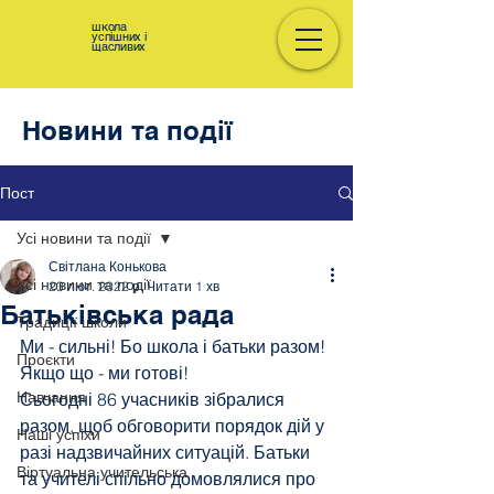
школа
успішних і
щасливих
Новини та події
Пост
Усі новини та події
Світлана Конькова
Усі новини та події
23 лют. 2022 р.
Читати 1 хв
Батьківська рада
Традиції школи
Ми - сильні! Бо школа і батьки разом!
Проєкти
Якщо що - ми готові!
Навчання
Сьогодні 86 учасників зібралися 
разом, щоб обговорити порядок дій у 
Наші успіхи
разі надзвичайних ситуацій. Батьки 
Віртуальна учительська
та учителі спільно домовлялися про 