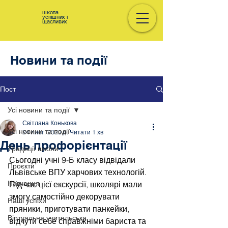
школа
успішних і
щасливих
Новини та події
Пост
Усі новини та події
Світлана Конькова
Усі новини та події
24 лист. 2023 р.
Читати 1 хв
День профорієнтації
Традиції школи
Сьогодні учні 9-Б класу відвідали 
Проєкти
Львівське ВПУ харчових технологій. 
Навчання
Під час цієї екскурсії, школярі мали 
змогу самостійно декорувати 
Наші успіхи
пряники, приготувати панкейки, 
Віртуальна учительська
відчути себе справжніми бариста та 