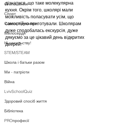
дізнатися, що таке молекулярна 
Оголошення
кухня. Окрім того, школярі мали 
Спорт
можливість поласувати усім, що 
самостійно приготували. Школярам 
Самоврядування
дуже сподобалась екскурсія, дуже 
Милосердя
дякуємо за це цікавий день відкритих 
Ні насильству!
дверей.
STEM/STEAM
Школа і батьки разом
Ми - патріоти
Війна
LvivSchoolQuiz
Здоровий спосіб життя
Бібліотека
PROпрофесії