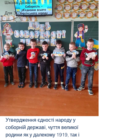
Школа Дозвілля
Для ЗСУ
Утвердження єдності народу у 
соборній державі, чуття великої 
родини як у далекому 1919, так і 