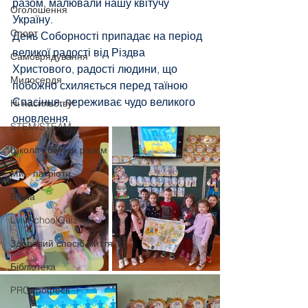
разом, малювали нашу квітучу 
Оголошення
Україну. 
Спорт
День Соборності припадає на період 
великої радості від Різдва 
Самоврядування
Христового, радості людини, що 
Милосердя
побожно схиляється перед таїною 
Спасіння, переживає чудо великого 
Ні насильству!
оновлення. 
STEM/STEAM
Школа і батьки разом
Ми - патріоти
Війна
LvivSchoolQuiz
Здоровий спосіб життя
Бібліотека
PROпрофесії