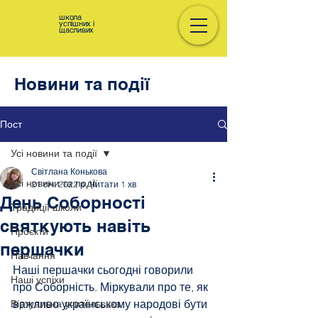
школа
успішних і
щасливих
Новини та події
Пост
Усі новини та події
Світлана Конькова
Усі новини та події
21 січ. 2022 р.
Читати 1 хв
День Соборності
Традиції школи
святкують навіть
Проєкти
першачки
Навчання
Наші першачки сьогодні говорили 
Наші успіхи
про Соборність. Міркували про те, як 
важливо українському народові бути 
Віртуальна учительська