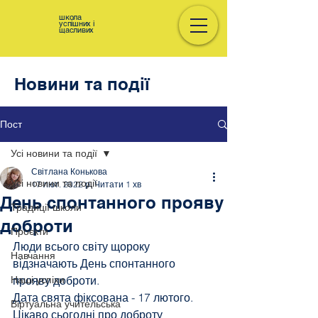
школа
успішних і
щасливих
Новини та події
Пост
Усі новини та події
Світлана Конькова
Усі новини та події
17 лют. 2022 р.
Читати 1 хв
День спонтанного прояву
Традиції школи
доброти
Проєкти
Люди всього світу щороку 
Навчання
відзначають День спонтанного 
Наші успіхи
прояву доброти. 
Дата свята фіксована - 17 лютого.
Віртуальна учительська
Цікаво сьогодні про доброту 