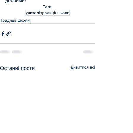
добрими!
Теги:
учителі
традиції школи
Традиції школи
Дивитися всі
Останні пости