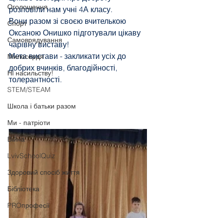
Оголошення
розповіли нам учні 4А класу. 
Вони разом зі своєю вчителькою 
Спорт
Оксаною Онишко підготували цікаву 
Самоврядування
чарівну виставу! 
Мета вистави - закликати усіх до 
Милосердя
добрих вчинків, благодійності, 
Ні насильству!
толерантності. 
STEM/STEAM
Школа і батьки разом
Ми - патріоти
Війна
LvivSchoolQuiz
Здоровий спосіб життя
Бібліотека
PROпрофесії