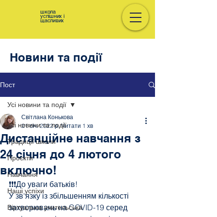
школа
успішних і
щасливих
Новини та події
Пост
Усі новини та події
Світлана Конькова
Усі новини та події
21 січ. 2022 р.
Читати 1 хв
Дистанційне навчання з
Традиції школи
24 січня до 4 лютого
Проєкти
включно!
Навчання
❗❗❗До уваги батьків!
Наші успіхи
У зв'язку із збільшенням кількості 
захворювань на COVID-19 серед 
Віртуальна учительська