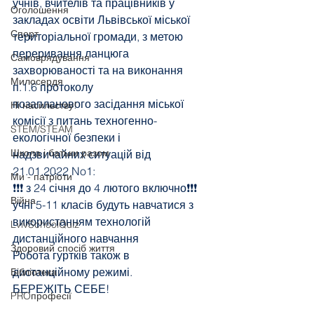
учнів, вчителів та працівників у 
Оголошення
закладах освіти Львівської міської 
Спорт
територіальної громади, з метою 
переривання ланцюга 
Самоврядування
захворюваності та на виконання 
Милосердя
п.1.6 протоколу
позапланового засідання міської 
Ні насильству!
комісії з питань техногенно-
STEM/STEAM
екологічної безпеки і
Школа і батьки разом
надзвичайних ситуацій від 
21.01.2022 No1:
Ми - патріоти
❗❗❗ з 24 січня до 4 лютого включно❗❗❗  
Війна
учні 5-11 класів будуть навчатися з 
використанням технологій  
LvivSchoolQuiz
дистанційного навчання
Здоровий спосіб життя
Робота гуртків також в 
дистанційному режимі.
Бібліотека
БЕРЕЖІТЬ СЕБЕ!
PROпрофесії