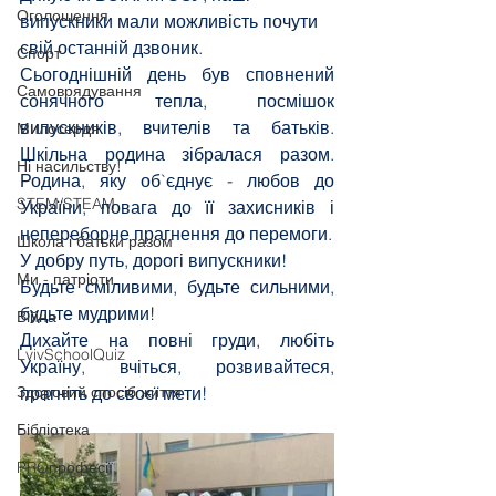
Оголошення
випускники мали можливість почути 
свій останній дзвоник. 
Спорт
Сьогоднішній день був сповнений 
Самоврядування
сонячного тепла, посмішок 
випускників, вчителів та батьків. 
Милосердя
Шкільна родина зібралася разом. 
Ні насильству!
Родина, яку об`єднує - любов до 
STEM/STEAM
України, повага до її захисників і 
непереборне прагнення до перемоги. 
Школа і батьки разом
У добру путь, дорогі випускники! 
Ми - патріоти
Будьте сміливими, будьте сильними, 
будьте мудрими!
Війна
Дихайте на повні груди, любіть 
LvivSchoolQuiz
Україну, вчіться, розвивайтеся, 
Здоровий спосіб життя
прагніть до своєї мети!
Бібліотека
PROпрофесії