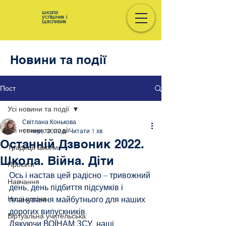
школа
успішних і
щасливих
Новини та події
Пост
Усі новини та події
Світлана Конькова
Усі новини та події
11 черв. 2022 р.
Читати 1 хв
Останній Дзвоник 2022.
Традиції школи
Школа. Війна. Діти
Проєкти
Ось і настав цей радісно – тривожний 
Навчання
день, день підбиття підсумків і 
Наші успіхи
планування майбутнього для наших 
дорогих випускників. 
Віртуальна учительська
Дякуючи ВОЇНАМ ЗСУ, наші 