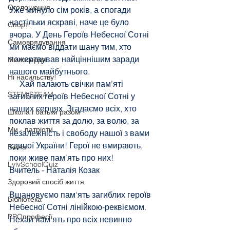
Оголошення
Уже минуло сім років, а спогади 
настільки яскраві, наче це було 
Спорт
вчора. У День Героїв Небесної Сотні 
Самоврядування
ми маємо віддати шану тим, хто 
пожертвував найціннішим заради 
Милосердя
нашого майбутнього.
Ні насильству!
     Хай палають свічки пам’яті 
STEM/STEAM
загиблих героїв Небесної Сотні у 
наших серцях. Згадаємо всіх, хто 
Школа і батьки разом
поклав життя за долю, за волю, за 
Ми - патріоти
незалежність і свободу нашої з вами 
єдиної України! Герої не вмирають, 
Війна
поки живе пам’ять про них!
LvivSchoolQuiz
Вчитель - Наталія Козак
Здоровий спосіб життя
Вшановуємо пам‘ять загиблих героїв 
Бібліотека
Небесної Сотні лінійкою-реквіємом.
PROпрофесії
Нехай пам‘ять про всіх невинно 