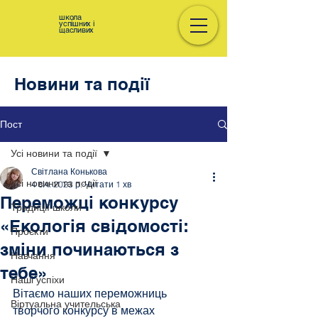
школа
успішних і
щасливих
Новини та події
Пост
Усі новини та події
Світлана Конькова
Усі новини та події
4 січ. 2023 р.
Читати 1 хв
Переможці конкурсу
Традиції школи
«Екологія свідомості:
Проєкти
зміни починаються з
Навчання
тебе»
Наші успіхи
Вітаємо наших переможниць 
Віртуальна учительська
творчого конкурсу в межах 