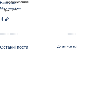
Школа Дозвілля
Наші успіхи
Ми - патріоти
Для ЗСУ
Дивитися всі
Останні пости