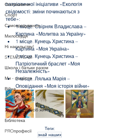
патріотичної ініціативи «Екологія 
Оголошення
свідомості: зміни починаються з 
Спорт
тебе»:
Самоврядування
1 місце. Свірняк Владислава – 
Картина «Молитва за Україну»
Милосердя
1 місце. Кунець Христина – 
Ні насильству!
Картина «Моя Україна»
2 місце. Кунець Христина – 
STEM/STEAM
Патріотичний браслет «Моя 
Школа і батьки разом
Незалежність» 
Ми - патріоти
2 місце. Лялька Марія – 
Оповідання «Моя історія війни»
Війна
LvivSchoolQuiz
Здоровий спосіб життя
Бібліотека
Теги:
PROпрофесії
знай наших