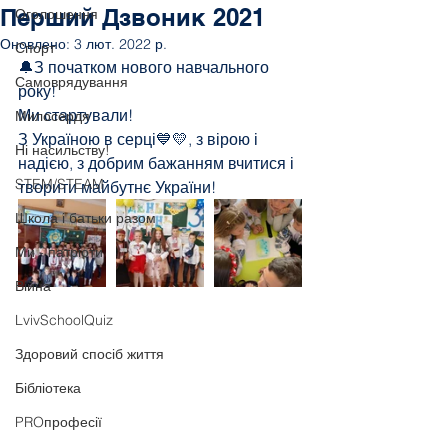
Перший Дзвоник 2021
Оголошення
Оновлено:
3 лют. 2022 р.
Спорт
🔔З початком нового навчального 
Самоврядування
року! 
Ми стартували! 
Милосердя
З Україною в серці💙💛, з вірою і 
Ні насильству!
надією, з добрим бажанням вчитися і 
STEM/STEAM
творити майбутнє України!
Школа і батьки разом
Ми - патріоти
Війна
LvivSchoolQuiz
Здоровий спосіб життя
Бібліотека
PROпрофесії