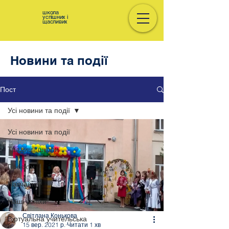
школа
успішних і
щасливих
Новини та події
Пост
Усі новини та події
Усі новини та події
Традиції школи
Проєкти
Навчання
Наші успіхи
Світлана Конькова
Віртуальна учительська
15 вер. 2021 р.
Читати 1 хв