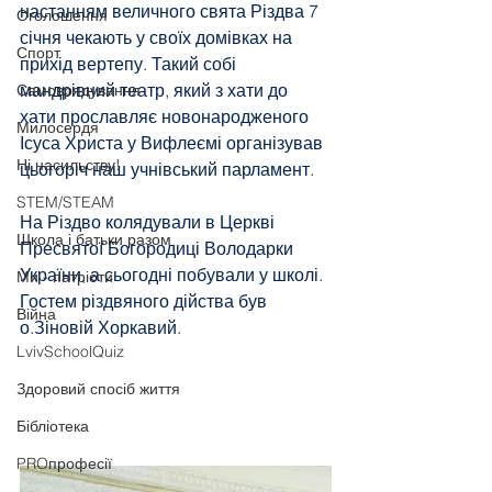
настанням величного свята Різдва 7 
Оголошення
січня чекають у своїх домівках на 
Спорт
прихід вертепу. Такий собі 
мандрівний театр, який з хати до 
Самоврядування
хати прославляє новонародженого 
Милосердя
Ісуса Христа у Вифлеємі організував 
Ні насильству!
цьогоріч наш учнівський парламент. 
STEM/STEAM
На Різдво колядували в Церкві 
Школа і батьки разом
Пресвятої Богородиці Володарки 
України, а сьогодні побували у школі. 
Ми - патріоти
Гостем різдвяного дійства був 
Війна
о.Зіновій Хоркавий.
LvivSchoolQuiz
Здоровий спосіб життя
Бібліотека
PROпрофесії