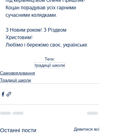
під керівництвом Олени Пришляк-
Коцан порадував усіх гарними 
сучасними колядками.
З Новим роком! З Різдвом 
Христовим!
Любімо і бережімо своє, українське.
Теги:
традиції школи
Самоврядування
Традиції школи
Дивитися всі
Останні пости