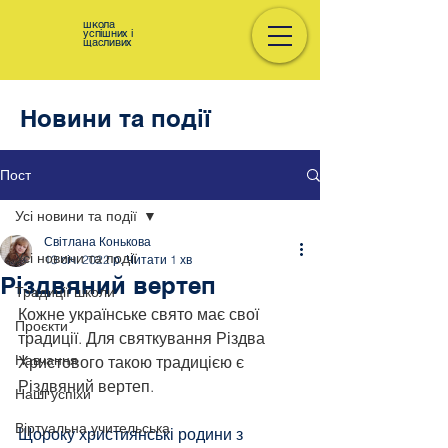
школа
успішних і
щасливих
Новини та події
Пост
Усі новини та події
Світлана Конькова
Усі новини та події
13 січ. 2022 р.
Читати 1 хв
Різдвяний вертеп
Традиції школи
Кожне українське свято має свої 
Проєкти
традиції. Для святкування Різдва 
Навчання
Христового такою традицією є 
Різдвяний вертеп.
Наші успіхи
Віртуальна учительська
Щороку християнські родини з 