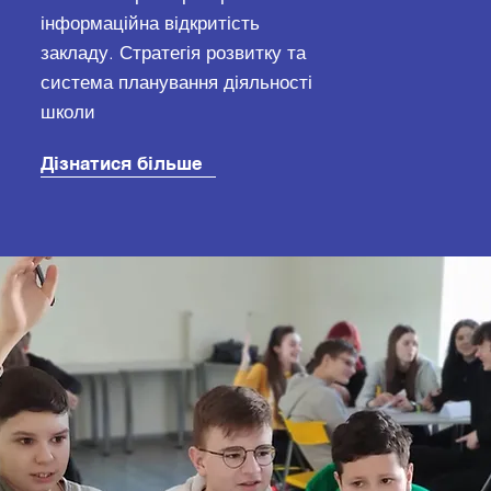
інформаційна відкритість
закладу. Стратегія розвитку та
система планування діяльності
школи
Дізнатися більше