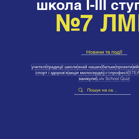
школа І-ІІІ сту
№7 ЛМ
Новини та події
учителі
традиції школи
знай наших
батьки
проекти
вій
спорт і здоров'я
акція милосердя
proпрофесії
STE
канікули
Lviv School Quiz