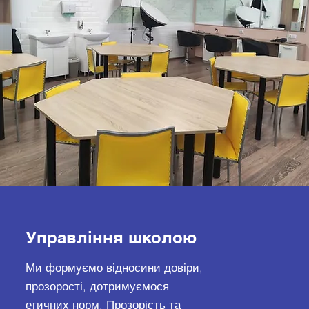
Управління школою
Ми формуємо відносини довіри,
прозорості, дотримуємося
етичних норм. Прозорість та