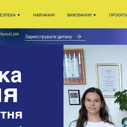
БЕЗПЕКА ▼
НАВЧАННЯ
ВИХОВАННЯ ▼
ПРОЄКТ
льний рік
Зареєструвати дитину
ка
ня
ітня