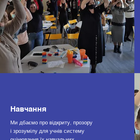
Навчання
Ми дбаємо про відкриту, прозору
і зрозумілу для учнів систему
оцінювання їх навчальних