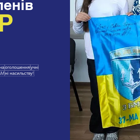
пенів
Р
на
оголошення
учні
AM
ні насильству!