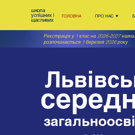
школа
успішних і
ГОЛОВНА
ПРО НАС ▼
щасливих
Реєстрація у 1 клас на 2026-2027 навча
розпочинається 1 березня 2026 року
Львівсь
сере
д
загальноосв