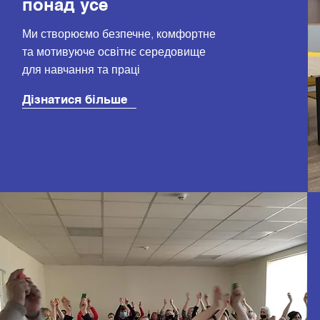
понад усе
Ми створюємо безпечне, комфортне
та мотивуюче освітнє середовище
для навчання та праці
Дізнатися більше