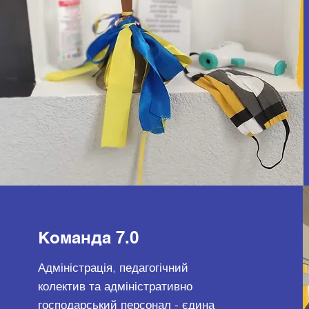
Команда 7.0
Адміністрація, педагогічний
колектив та адміністративно
господарський персонал - єдина