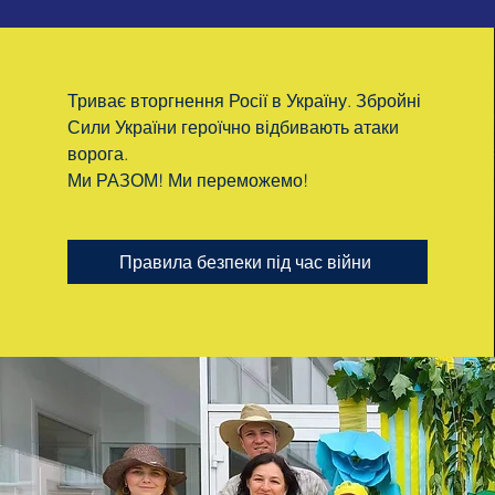
Триває вторгнення Росії в Україну. Збройні
Сили України героїчно відбивають атаки
ворога.
Ми РАЗОМ! Ми переможемо!
Правила безпеки під час війни