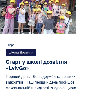
8 черв.
Школа Дозвілля
Старт у школі дозвілля
«LvivGo»
Перший день - День дружби та великих
відкриттів! Наш перший день пройшов на
максимальній швидкості, з купою щирих
усмішок та крутим девізом — дружба,
правила та нові знання! Як ми
«прокачали» цей день: Потужний старт: