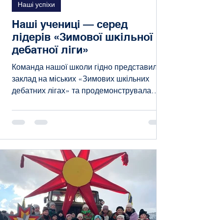
Наші успіхи
Наші учениці — серед
лідерів «Зимової шкільної
дебатної ліги»
Команда нашої школи гідно представила
заклад на міських «Зимових шкільних
дебатних лігах» та продемонструвала
високий рівень ораторської майстерності,
логічного мислення й командної роботи.
Учениці Штельмах Анна та Подоба
Вікторія вибороли ІІ почесне місце у
напруженій інтелектуальній боротьбі
серед 28 команд закладів освіти міста .
Особливою гордістю став абсолютний
тріумф Штельмах Анни , яка отримала
звання ТОП-спікера турніру . Анна
встановила рекорд змагань, набравши 2