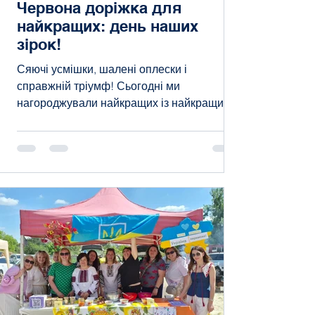
Червона доріжка для
найкращих: день наших
зірок!
Сяючі усмішки, шалені оплески і
справжній тріумф! Сьогодні ми
нагороджували найкращих із найкращих
— наших неймовірних спортсменів та
переможців інтелектуальних конкурсів! Ці
діти — наша гордість, наше майбутнє і
наше натхнення. Вони щодня доводять,
що наполеглива праця, розум та сила
духу здатні підкорити будь-які вершини. І
сьогодні вони відчули себе справжніми
зірками, пройшовши під гучні овації по
червоній доріжці! Цей день ми
запам'ятаємо надовго. Ви — неймовірні!
Ніколи