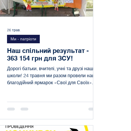
26 трав.
Ми - патріоти
Наш спільний результат -
363 154 грн для ЗСУ!
Дорогі батьки, вчителі, учні та друзі нашої
школи! 24 травня ми разом провели наш
благодійний ярмарок «Свої для Своїх». І
сьогодні ми від усього серця дякуємо
кожному, хто долучився до цієї
неймовірної події! У такі дні серце
переповнює неймовірна гордість за нашу
шкільну родину. Ми знову довели, що коли
ми разом — ми єдині, міцні та