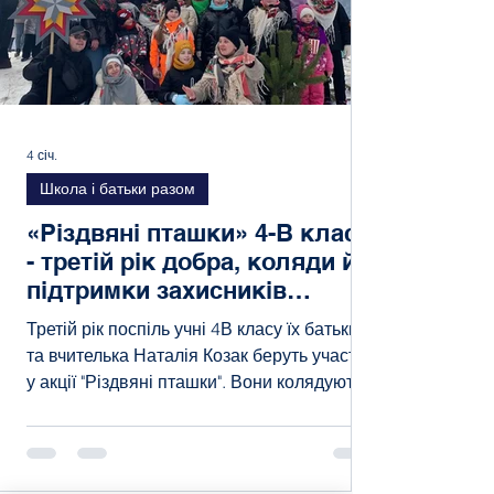
4 січ.
Школа і батьки разом
«Різдвяні пташки» 4-В класу
- третій рік добра, коляди й
підтримки захисників
України
Третій рік поспіль учні 4В класу їх батьки
та вчителька Наталія Козак беруть участь
у акції "Різдвяні пташки". Вони колядують й
збирають кошти для ЗСУ, цьогоріч для 80-ї
бригади. Діти побували у Мшанці, де
щороку відбувається з’їзд "різдвяних
пташок". Цього року це була "Вертепія" —