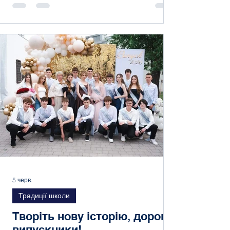
Розпочали з енергійної руханки, розібрали
правила табору у грі «Норм чи Стрьом» та
офіційно відкрили зміну, скріпивши
«Кодекс Вартового міста» відбитками
пальців! Віртуальна Польща: Мандрували
без паспортів, досліджували таємниці
польських міст та історію муль
5 черв.
Традиції школи
Творіть нову історію, дорогі
випускники!