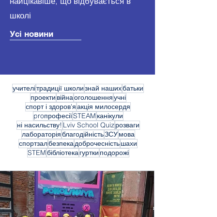
найцікавіше, що відбувається в
школі
Усі новини
учителі
традиції школи
знай наших
батьки
проекти
війна
оголошення
учні
спорт і здоров'я
акція милосердя
proпрофесії
STEAM
канікули
ні насильству!
Lviv School Quiz
розваги
лабораторія
благодійність
ЗСУ
мова
спортзал
безпека
доброчесність
шахи
STEM
бібліотека
гуртки
подорожі