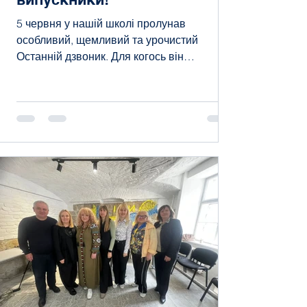
5 червня у нашій школі пролунав
особливий, щемливий та урочистий
Останній дзвоник. Для когось він
сповістив про початок веселих літніх
канікул, а для вас, наші
одинадцятикласники, став символом
завершення незабутніх шкільних років та
початком дорослого життя. Уся шкільна
родина щиро вітає вас із закінченням
школи! Попереду — безмежні можливості
та абсолютно новий, захопливий етап.
Нехай цей старт буде успішним, а
майбутнє — яскравим, мирним та
сповненим великих досягнень. Не