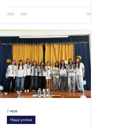
день! На території школи ми облаштували
особливий простір для вшанування своїх
випускників, які поклали життя за Україну.
19 кленів Фрімана відтепер ростимуть на
території школи як символ неймовірної
сили духу Захисників та нашої
невичерпної вдячності до них. На кожному
дереві — металевий жетон із QR-кодом, за
яким можна прочитати про Героя більше.
До відкриття алеї долуч
2 черв.
Наші успіхи