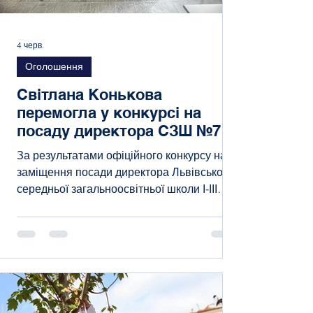
4 черв.
Оголошення
Світлана Конькова
перемогла у конкурсі на
посаду директора СЗШ №7
За результатами офіційного конкурсу на
заміщення посади директора Львівської
середньої загальноосвітньої школи І-ІІІ
ступенів № 7 ЛМР перемогу здобула наша
чинна директорка — Світлана Конькова.
Для нашої школи це визначний результат,
адже ми знаємо пані Світлану як:
Професіонала з великої літери та
прогресивного лідера; Людину з чітким
баченням майбутнього нашого закладу;