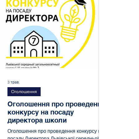
непереможні. Коли бачиш ваші палаючі
очі, ваші надзусилля та щире бажання
допомогти, розумієш: для нашої спільноти
немає нічого неможливого! Ви
3 трав.
Оголошення
Оголошення про проведення
конкурсу на посаду
директора школи
Оголошення про проведення конкурсу на
посаду Директора Львівської середньої