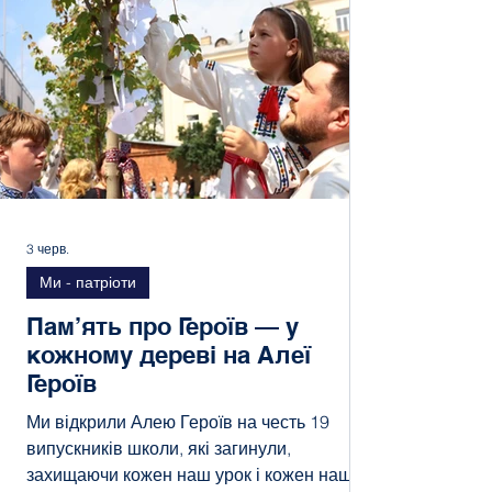
Керівника, який чудово розуміє пріоритети
та виклики сучасної освіти. Весь колектив,
учнівський та батькі
3 черв.
Ми - патріоти
Пам’ять про Героїв — у
кожному дереві на Алеї
Героїв
Ми відкрили Алею Героїв на честь 19
випускників школи, які загинули,
захищаючи кожен наш урок і кожен наш