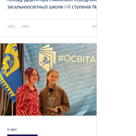
загальноосвітньої школи I-III ступенів № 7
Львівської міської ради Департамент
освіти та культури Львівської міської ради
оголошує конкурс на заміщення посади
директора Львівської середньої
загальноосвітньої школи І-ІІІ ступенів № 7
Львівської міської ради. Найменування і
місцезнаходження закладу освіти:
Львівська середня загальноосвітня школа
І-ІІІ ступенів № 7 Львівської міської ради,
вулиця Богда
8 лют.