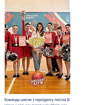
Команда школи з черліденгу посіла ІІІ