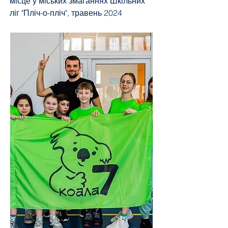
місце у міських змаганнях Шкільних
ліг "Пліч-о-пліч", травень 2024