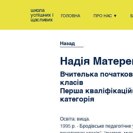
школа
успішних і
ГОЛОВНА
ПРО НАС ▼
щасливих
Назад
Надія Матере
Вчителька початко
класів
Перша кваліфікацій
категорія
Освіта: вища.
1995 р. - Бродівське педагогічне