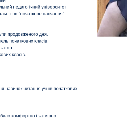
ики”.
альний педагогічний університет
альністю “початкове навчання”.
упи продовженого дня.
тель початкових класів.
затор.
ових класів.
я навичок читання учнів початкових
 було комфортно і затишно.