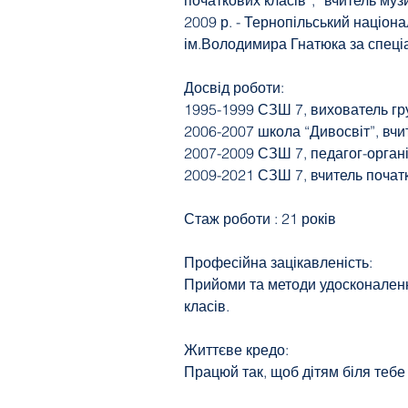
початкових класів”, “вчитель муз
2009 р. - Тернопільський націон
ім.Володимира Гнатюка за спеці
Досвід роботи:
1995-1999 СЗШ 7, вихователь гр
2006-2007 школа “Дивосвіт”, вчи
2007-2009 СЗШ 7, педагог-органі
2009-2021 СЗШ 7, вчитель початк
Стаж роботи : 21 років
Професійна зацікавленість:
Прийоми та методи удосконаленн
класів.
Життєве кредо:
Працюй так, щоб дітям біля тебе