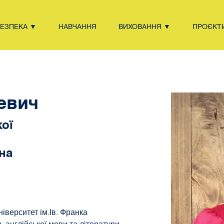
БЕЗПЕКА ▼
НАВЧАННЯ
ВИХОВАННЯ ▼
ПРОЄКТ
евич
кої
на
іверситет ім.Ів. Франка