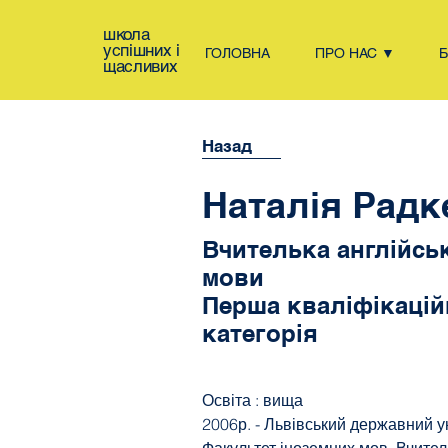
школа
успішних і
ГОЛОВНА
ПРО НАС ▼
щасливих
Назад
Наталія Радк
Вчителька англійсь
мови
Перша кваліфікацій
категорія
Освіта : вища
2006р. - Львівський державний ун