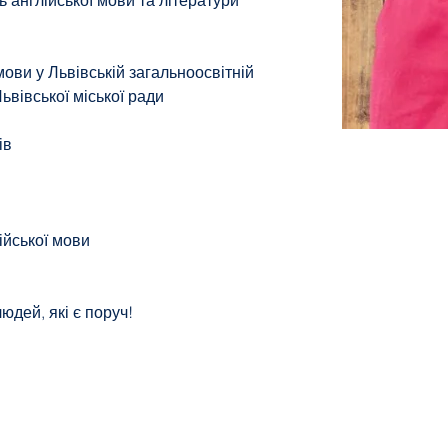
ь англійської мови та літератури
 мови у Львівській загальноосвітній
Львівської міської ради
ів
ійської мови
юдей, які є поруч!